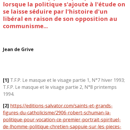
lorsque la politique s'ajoute à l'étude on
se laisse séduire par l'histoire d'un
libéral en raison de son opposition au
communisme...
Jean de Grive
[1]
T.F.P. Le masque et le visage partie 1, N°7 hiver 1993;
T.F.P. Le masque et le visage partie 2, N°8 printemps
1994.
[2]
https://editions-salvator.com/saints-et-grands-
figures-du-catholicisme/2906-robert-schuman-la-
politique-pour-vocation-ce-premier-portrait-spirituel-
de-lhomme-politique-chretien-sappuie-sur-les-pieces-